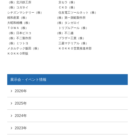
（株）北川鉄工所 京セラ（株）
（株）コガネイ ＣＫＤ（株）
シチズンマシナリー（株） 住友電工ツールネット（株）
精和産業（株） （株）第一測範製作所
大昭和精機（株） （株）タンガロイ
ＴＯＷＡ（株） トリプルアール（株）
（株）日本ピスコ （株）不二越
（株）不二製作所 ブラザー工業（株）
（株）ミツトヨ 三菱マテリアル（株）
メタルテック飯田（株） ＫＯＫＫＯ営業推進本部
ＫＯＫＫＯ即販
展示会・イベント情報
2026年
2025年
2024年
2023年