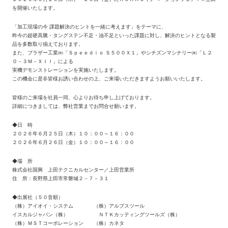
を開催いたします。
「加工現場の今 課題解決のヒントを一緒に考えます」をテーマに、
昨今の超硬高騰・タングステン不足・油不足といった課題に対し、解決のヒントとなる製
品を多数取り揃えております。
また、ブラザー工業㈱「Ｓｐｅｅｄｉｏ Ｓ５００Ｘ１」やシチズンマシナリー㈱「Ｌ２
０－３Ｍ－ＸＩＩ」による
実機デモンストレーションを実施いたします。
この機会に是非皆様お誘い合わせの上、ご来場いただきますようお願いいたします。
皆様のご来場を社員一同、心よりお待ち申し上げております。
詳細につきましては、弊社営業までお問合せ願います。
◆日 時
２０２６年６月２５日（木）１０：００～１６：００
２０２６年６月２６日（金）１０：００～１６：００
◆場 所
株式会社国興 上田テクニカルセンター／上田営業所
住 所：長野県上田市常磐城２－７－３１
◆出展社（５０音順）
（株）アイオイ・システム （株）アルプスツール
イスカルジャパン（株） ＮＴＫカッティングツールズ（株）
（株）ＭＳＴコーポレーション （株）カネタ