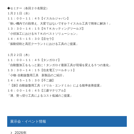
◆セミナー（各回２０名限定）
１月２１日（水）
１１：００～１１：４５【イスカルジャパン】
「狭い機内での段替え、大変ではないですか？イスカル工具で簡単に解決！」
１３：３０～１４：１５【ＮＴＫカッティングツールズ】
「小径加工におけるＮＴＫのベストソリューション」
１４：４５～１５：３０【京セラ】
「振動切削と高圧クーラントにおける工具のご提案」
１月２２日（木）
１１：００～１１：４５【タンガロイ】
「自動盤加工をもっと楽に！タンガロイ最新工具が現場を変える５つの進化」
１３：３０～１４：１５【住友電工ツールネット】
「小物･自動旋盤用工具 新製品のご紹介」
１４：４５～１５：３０【不二越】
「【新】自動旋盤用工具（ドリル・エンドミル）による能率改善提案」
１６：００～１６：４５【三菱マテリアル】
「溝、突っ切り工具によるコスト低減のご提案」
展示会・イベント情報
2026年