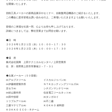
を開催いたします。
切削工具メーカーの新商品展示やセミナー、自動盤周辺機器のご紹介をいたします。
この機会に是非皆様お誘い合わせの上、ご来場いただきますようお願いいたします。
皆様のご来場を社員一同、心よりお待ち申し上げております。
詳細につきましては、弊社営業までお問合せ願います。
◆日 時
２０２６年１月２１日（水）１０：００～１７：３０
２０２６年１月２２日（木）１０：００～１７：３０
◆場 所
株式会社国興 上田テクニカルセンター／上田営業所
住 所：長野県上田市常磐城２－７－３１
◆出展メーカー（５０音順）
㈱アルプスツール イスカルジャパン㈱
㈱伊藤精密製作所 ＮＴＫカッティングツールズ㈱
京セラ㈱ シチズンマシナリー㈱
㈱杉山製作所 住友電工ツールネット㈱
㈱田中技研 ㈱タンガロイ
トリプルアール㈱ ㈱不二越
三菱マテリアル㈱ ＫＯＫＫＯ 材料部
ＫＯＫＫＯ ＥＣＯ－Ｒチーム