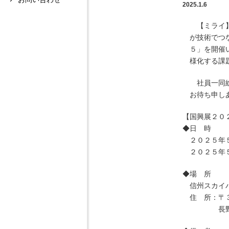
2025.1.6
【ミライ】を
が技術でつな
５」を開催い
様化する課題
社員一同総力
お待ち申しあ
【国興展２０
◆日 時
２０２５年５
２０２５年５
◆場 所
信州スカイパ
住 所：〒３
長野県松