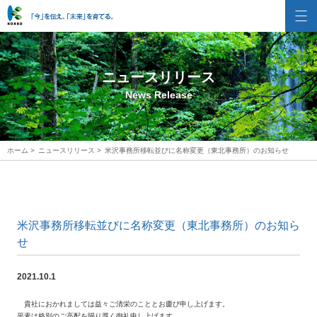
株式会社国興
ニュースリリース
News Release
ホーム
>
ニュースリリース
>
米沢事務所移転並びに名称変更（東北事務所）のお知らせ
米沢事務所移転並びに名称変更（東北事務所）のお知ら
せ
2021.10.1
貴社におかれましては益々ご清栄のこととお慶び申し上げます。
平素は格別のご高配を賜り厚く御礼申し上げます。